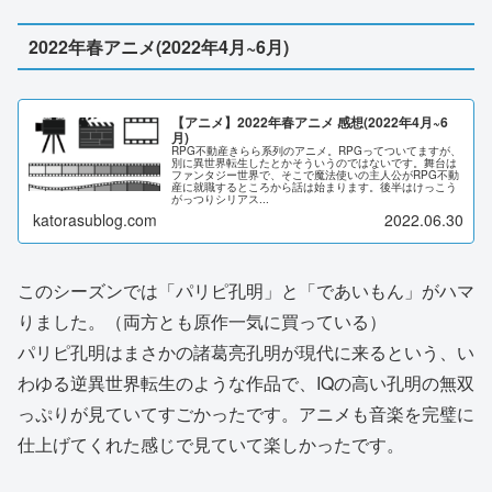
2022年春アニメ(2022年4月~6月)
【アニメ】2022年春アニメ 感想(2022年4月~6
月)
RPG不動産きらら系列のアニメ。RPGってついてますが、
別に異世界転生したとかそういうのではないです。舞台は
ファンタジー世界で、そこで魔法使いの主人公がRPG不動
産に就職するところから話は始まります。後半はけっこう
がっつりシリアス...
katorasublog.com
2022.06.30
このシーズンでは「パリピ孔明」と「であいもん」がハマ
りました。（両方とも原作一気に買っている）
パリピ孔明はまさかの諸葛亮孔明が現代に来るという、い
わゆる逆異世界転生のような作品で、IQの高い孔明の無双
っぷりが見ていてすごかったです。アニメも音楽を完璧に
仕上げてくれた感じで見ていて楽しかったです。