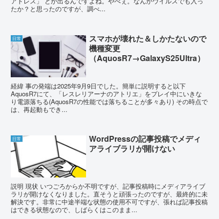
アドレス」 とか出るんですよね。やべぇ。なんかウイルスでも入っ
たか？と思ったのですが、調べ...
スマホが壊れた＆しかたないので
日常
機種変更
（AquosR7→GalaxyS25Ultra）
経緯 事の発端は2025年9月9日でした。簡単に説明すると以下
AquosR7にて、「レスレリアーナのアトリエ」をプレイ中にいきな
り電源落ちる(AquosR7の性能では落ちることが多々あり) その時点で
は、再起動もでき...
WordPressの記事投稿でメディ
日常
アライブラリが開けない
説明 現状 いつごろからか不明ですが、記事投稿時にメディアライブ
ラリが開けなくなりました。直そうと頑張ったのですが、最終的に未
解決です。非常に中途半端な状態の使用不可ですが、張れば記事投稿
はできる状態なので、しばらくはこのまま...