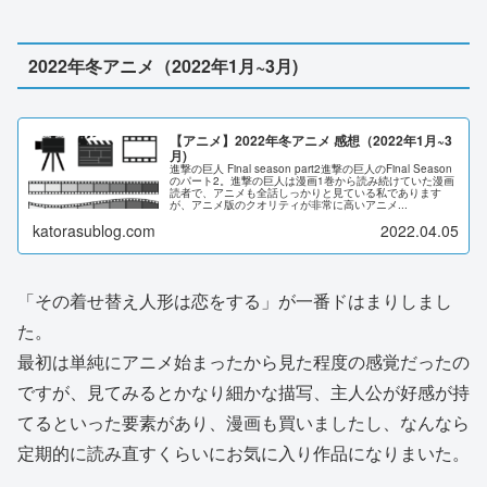
2022年冬アニメ（2022年1月~3月)
【アニメ】2022年冬アニメ 感想（2022年1月~3
月)
進撃の巨人 Final season part2進撃の巨人のFinal Season
のパート2。進撃の巨人は漫画1巻から読み続けていた漫画
読者で、アニメも全話しっかりと見ている私であります
が、アニメ版のクオリティが非常に高いアニメ...
katorasublog.com
2022.04.05
「その着せ替え人形は恋をする」が一番ドはまりしまし
た。
最初は単純にアニメ始まったから見た程度の感覚だったの
ですが、見てみるとかなり細かな描写、主人公が好感が持
てるといった要素があり、漫画も買いましたし、なんなら
定期的に読み直すくらいにお気に入り作品になりまいた。