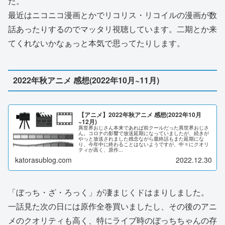
た。
最近はニコニコ漫画とかでリコリス・リコイルの漫画が数
話あったりするのでマッタリ視聴しています。二期とか来
てくれないかなぁっと本気で思ってたりします。
2022年秋アニメ 感想(2022年10月~11月)
【アニメ】2022年秋アニメ 感想(2022年10月
~12月)
異世界おじさん本来であれば前クールだった異世界おじさ
ん。コロナの影響で放送延期になっていましたが、続きが
やっと放送されました残念ながら最終話もまた延期にな
り、今年中に終わることはないようですが、中々にクオリ
ティが高く、原作...
katorasublog.com
2022.12.30
「ぼっち・ざ・ろっく」が凄まじくドはまりしました。
一話見た次の日には原作全巻買いましたし、その後のアニ
メのクオリティも高く、特にライブ時のぼっちちゃんの存