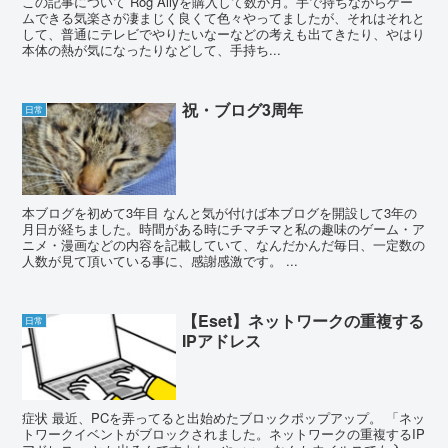
この記事について Rog Allyを購入して数か月。手で持ちながらゲー
ムできる気楽さが凄まじく良くて色々やってましたが、それはそれと
して、普通にテレビでやりたいなーなどの考えも出てきたり、やはり
本体の熱が気になったりなどして、手持ち...
祝・ブログ3周年
日常
本ブログを初めて3年目 なんと気が付けば本ブログを開設して3年の
月日が経ちました。時間がある時にチマチマと私の趣味のゲーム・ア
ニメ・漫画などの内容を記載していて、なんだかんだ毎日、一定数の
人数が見て頂いている事に、感謝感激です。 ...
【Eset】ネットワークの重複する
日常
IPアドレス
症状 最近、PCを弄ってると出始めたブロックポップアップ。 「ネッ
トワークイベントがブロックされました。ネットワークの重複するIP